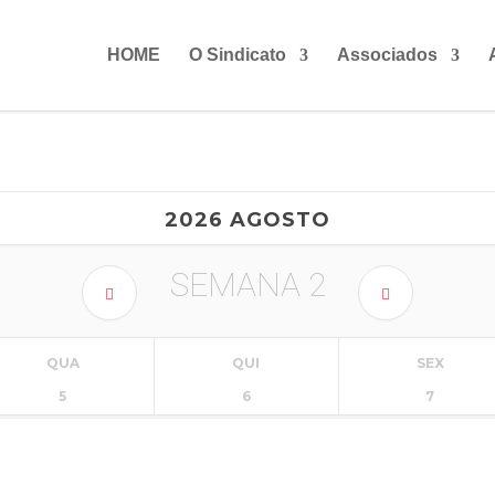
HOME
O Sindicato
Associados
2026 AGOSTO
SEMANA
2
QUA
QUI
SEX
5
6
7