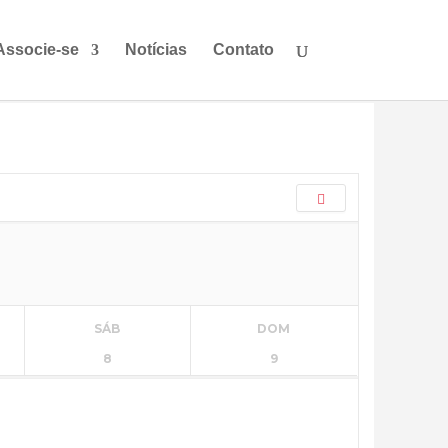
Associe-se
Notícias
Contato
SÁB
DOM
8
9