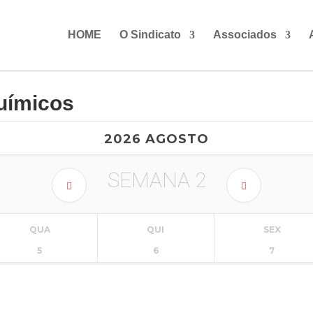
HOME
O Sindicato
Associados
uímicos
2026 AGOSTO
SEMANA
2
QUA
QUI
SEX
5
6
7