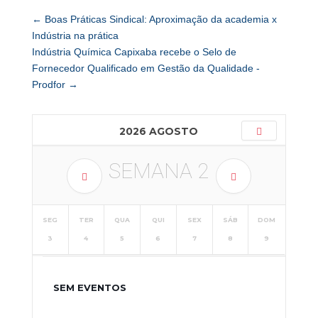
←
Boas Práticas Sindical: Aproximação da academia x
Indústria na prática
Indústria Química Capixaba recebe o Selo de
Fornecedor Qualificado em Gestão da Qualidade -
Prodfor
→
2026 AGOSTO
SEMANA
2
SEG
TER
QUA
QUI
SEX
SÁB
DOM
3
4
5
6
7
8
9
SEM EVENTOS