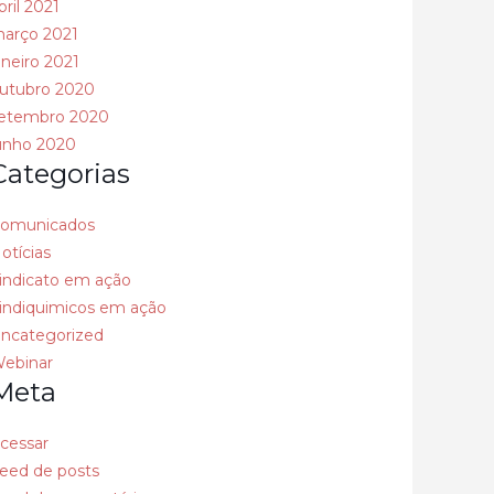
bril 2021
arço 2021
aneiro 2021
utubro 2020
etembro 2020
unho 2020
Categorias
omunicados
otícias
indicato em ação
indiquimicos em ação
ncategorized
ebinar
Meta
cessar
eed de posts