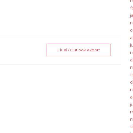
m
f
j
n
o
a
j
+ iCal / Outlook export
m
a
m
f
d
n
a
j
m
m
f