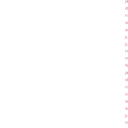
j
d
n
s
a
j
j
m
m
f
j
d
n
o
s
a
j
m