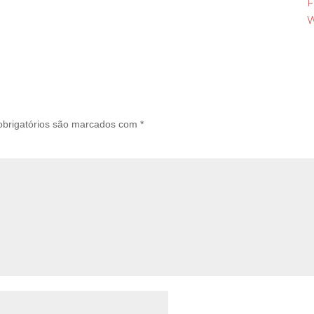
F
W
brigatórios são marcados com
*