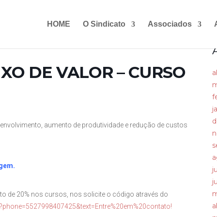
HOME
O Sindicato
Associados
XO DE VALOR – CURSO
a
m
f
j
d
envolvimento, aumento de produtividade e redução de custos
n
s
a
agem.
j
j
m
o de 20% nos cursos, nos solicite o código através do
a
nd?phone=5527998407425&text=Entre%20em%20contato!