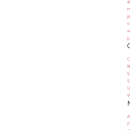
a
m
j
o
s
j
C
N
S
S
U
W
A
F