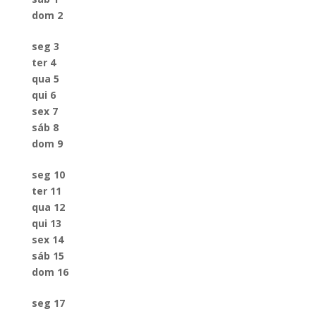
dom
2
seg
3
ter
4
qua
5
qui
6
sex
7
sáb
8
dom
9
seg
10
ter
11
qua
12
qui
13
sex
14
sáb
15
dom
16
seg
17