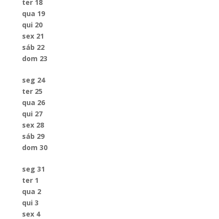
ter
18
qua
19
qui
20
sex
21
sáb
22
dom
23
seg
24
ter
25
qua
26
qui
27
sex
28
sáb
29
dom
30
seg
31
ter
1
qua
2
qui
3
sex
4