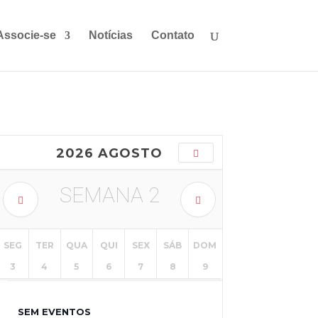
Associe-se
Notícias
Contato
2026 AGOSTO
SEMANA
2
SEG
TER
QUA
QUI
SEX
SÁB
DOM
3
4
5
6
7
8
9
SEM EVENTOS