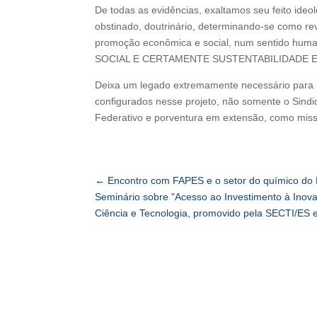
De todas as evidências, exaltamos seu feito ideo
obstinado, doutrinário, determinando-se como 
promoção econômica e social, num sentido h
SOCIAL E CERTAMENTE SUSTENTABILIDADE
Deixa um legado extremamente necessário para n
configurados nesse projeto, não somente o Sind
Federativo e porventura em extensão, como missã
←
Encontro com FAPES e o setor do químico do 
Seminário sobre "Acesso ao Investimento à Inov
Ciência e Tecnologia, promovido pela SECTI/ES e