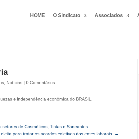
HOME
O Sindicato
Associados
ria
os
,
Notícias
|
0 Comentários
 riquezas e independência econômica do BRASIL.
s setores de Cosméticos, Tintas e Saneantes
leita para tratar os acordos coletivos dos entes laborais.
→