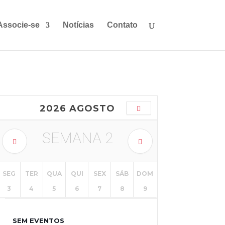
Associe-se
Notícias
Contato
2026 AGOSTO
SEMANA
2
SEG
TER
QUA
QUI
SEX
SÁB
DOM
3
4
5
6
7
8
9
SEM EVENTOS